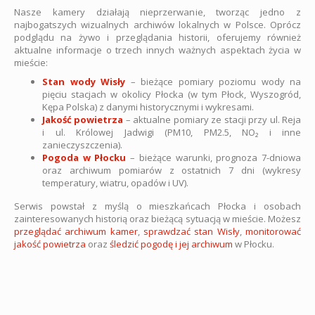
Nasze kamery działają nieprzerwanie, tworząc jedno z
najbogatszych wizualnych archiwów lokalnych w Polsce. Oprócz
podglądu na żywo i przeglądania historii, oferujemy również
aktualne informacje o trzech innych ważnych aspektach życia w
mieście:
Stan wody Wisły
– bieżące pomiary poziomu wody na
pięciu stacjach w okolicy Płocka (w tym Płock, Wyszogród,
Kępa Polska) z danymi historycznymi i wykresami.
Jakość powietrza
– aktualne pomiary ze stacji przy ul. Reja
i ul. Królowej Jadwigi (PM10, PM2.5, NO₂ i inne
zanieczyszczenia).
Pogoda w Płocku
– bieżące warunki, prognoza 7-dniowa
oraz archiwum pomiarów z ostatnich 7 dni (wykresy
temperatury, wiatru, opadów i UV).
Serwis powstał z myślą o mieszkańcach Płocka i osobach
zainteresowanych historią oraz bieżącą sytuacją w mieście. Możesz
przeglądać archiwum kamer
,
sprawdzać stan Wisły
,
monitorować
jakość powietrza
oraz
śledzić pogodę i jej archiwum
w Płocku.