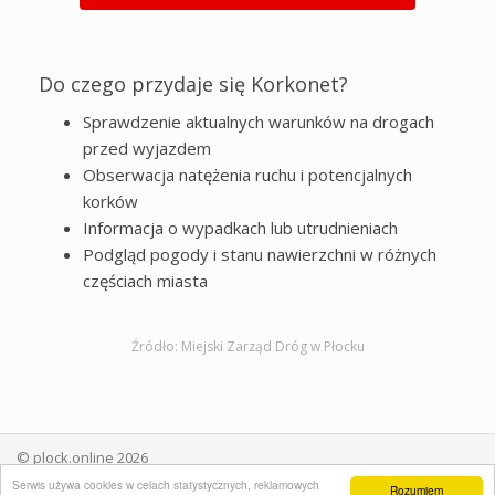
Do czego przydaje się Korkonet?
Sprawdzenie aktualnych warunków na drogach
przed wyjazdem
Obserwacja natężenia ruchu i potencjalnych
korków
Informacja o wypadkach lub utrudnieniach
Podgląd pogody i stanu nawierzchni w różnych
częściach miasta
Źródło:
Miejski Zarząd Dróg w Płocku
© plock.online 2026
Monitoruj Płock:
Kamery na żywo
|
Stan wody Wisły
|
Jakość
Serwis używa cookies w celach statystycznych, reklamowych
Rozumiem