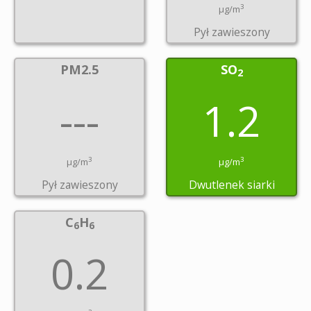
3
µg/m
Pył zawieszony
PM2.5
SO
2
---
1.2
3
3
µg/m
µg/m
Pył zawieszony
Dwutlenek siarki
C
H
6
6
0.2