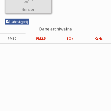
3
µg/m
Benzen
Udostępnij
Dane archiwalne
PM10
PM2.5
SO
C
H
2
6
6