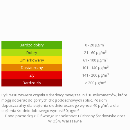
3
Bardzo dobry
0 - 20 µg/m
3
Dobry
21 - 60 µg/m
3
Umiarkowany
61 - 100 µg/m
3
Dostateczny
101 - 140 µg/m
3
Zły
141 - 200 µg/m
3
Bardzo zły
> 200 µg/m
Pył PM10 zawiera cząstki o średnicy mniejszej niż 10 mikrometrów, które
mogą docierać do górnych dróg oddechowych i płuc. Poziom
dopuszczalny dla stężenia średniorocznego wynosi 40 µg/m³, a dla
stężenia średniodobowego wynosi 50 µg/m³.
Dane pochodzą z Głównego Inspektoriatu Ochrony Środowiska oraz
WIOŚ w Warszawie