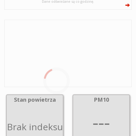
Dane odświeżane są co godzinę.
Stan powietrza
PM10
---
Brak indeksu