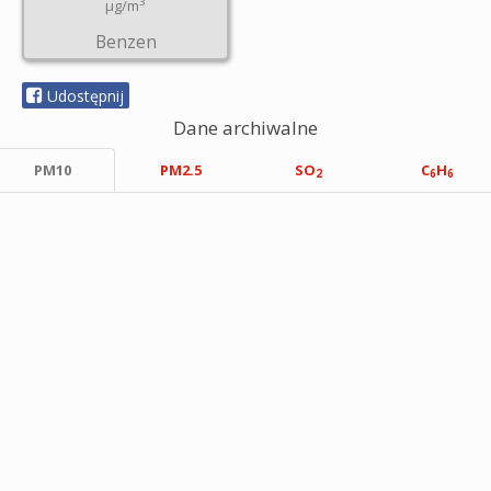
3
µg/m
Benzen
Udostępnij
Dane archiwalne
PM10
PM2.5
SO
C
H
2
6
6