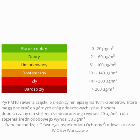
3
Bardzo dobry
0 - 20 µg/m
3
Dobry
21 - 60 µg/m
3
Umiarkowany
61 - 100 µg/m
3
Dostateczny
101 - 140 µg/m
3
Zły
141 - 200 µg/m
3
Bardzo zły
> 200 µg/m
Pył PM10 zawiera cząstki o średnicy mniejszej niż 10 mikrometrów, które
mogą docierać do górnych dróg oddechowych i płuc. Poziom
dopuszczalny dla stężenia średniorocznego wynosi 40 µg/m³, a dla
stężenia średniodobowego wynosi 50 µg/m³.
Dane pochodzą z Głównego Inspektoriatu Ochrony Środowiska oraz
WIOŚ w Warszawie