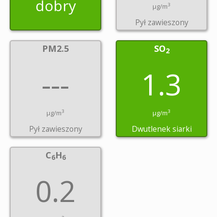
dobry
3
µg/m
Pył zawieszony
PM2.5
SO
2
---
1.3
3
3
µg/m
µg/m
Pył zawieszony
Dwutlenek siarki
C
H
6
6
0.2